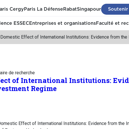
aris Cergy
Paris La Défense
Rabat
Singapour
Soutenir
ience ESSEC
Entreprises et organisations
Faculté et re
Domestic Effect of International Institutions: Evidence from th
aire de recherche
ect of International Institutions: Evi
nvestment Regime
mestic Effect of International Institutions: Evidence from the I