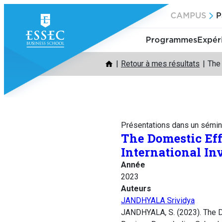
Aller
CAMPUS
P
au
contenu
Programmes
Expér
Retour à mes résultats
The 
Présentations dans un sémin
The Domestic Eff
International I
Année
2023
Auteurs
JANDHYALA Srividya
JANDHYALA, S. (2023). The Do