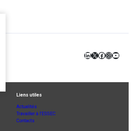
LinkedIn
X
Facebook
Instagr
YouT
Liens utiles
Actualités
Travailler à l’ESSEC
Contacts