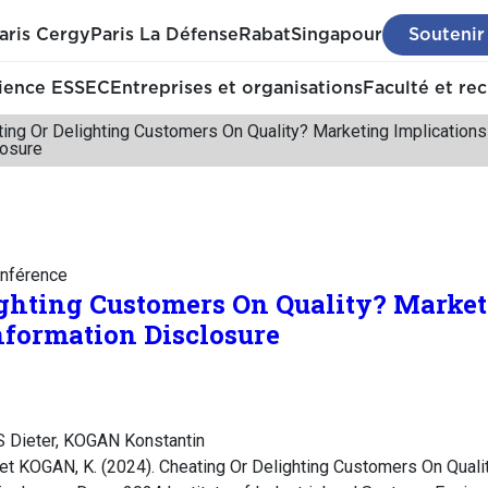
aris Cergy
Paris La Défense
Rabat
Singapour
Soutenir
ience ESSEC
Entreprises et organisations
Faculté et re
ing Or Delighting Customers On Quality? Marketing Implication
losure
nférence
ghting Customers On Quality? Market
nformation Disclosure
S Dieter, KOGAN Konstantin
et KOGAN, K. (2024). Cheating Or Delighting Customers On Quali