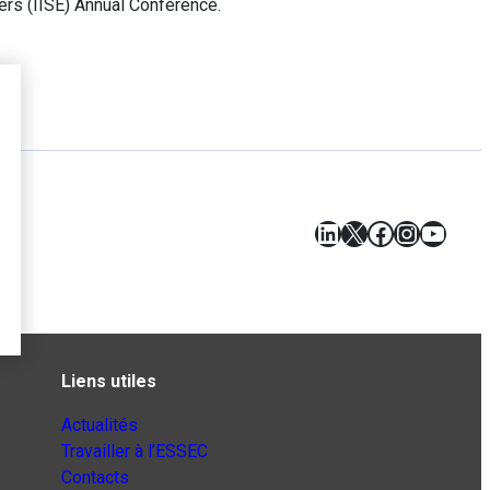
ers (IISE) Annual Conference.
LinkedIn
X
Facebook
Instagr
YouT
Liens utiles
Actualités
Travailler à l’ESSEC
Contacts