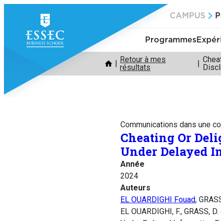
Aller
CAMPUS
P
au
contenu
Programmes
Expér
Retour à mes
Cheat
résultats
Disc
Communications dans une co
Cheating Or Deli
Under Delayed I
Année
2024
Auteurs
EL OUARDIGHI Fouad
, GRAS
EL OUARDIGHI, F., GRASS, D. 