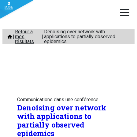
Aller
Retour à
Denoising over network with
mes
applications to partially observed
au
résultats
epidemics
contenu
Communications dans une conférence
Denoising over network
with applications to
partially observed
epidemics