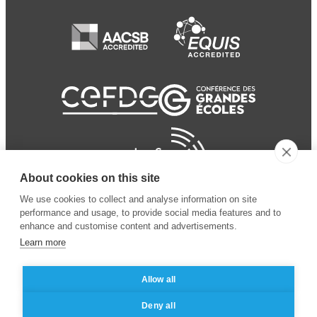
About cookies on this site
We use cookies to collect and analyse information on site
performance and usage, to provide social media features and to
enhance and customise content and advertisements.
Learn more
Allow all
© 2024 ESSEC
Mentions légales
–
Protection
Deny all
Business School
des données personnelles