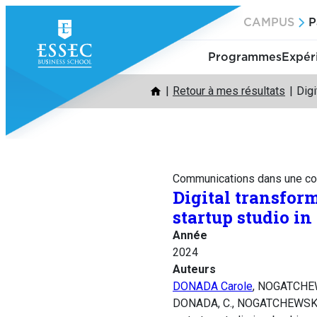
Aller
CAMPUS
P
au
contenu
Programmes
Expér
Retour à mes résultats
Digi
Communications dans une co
Digital transform
startup studio i
Année
2024
Auteurs
DONADA Carole
, NOGATCHEW
DONADA, C., NOGATCHEWSKY, G.