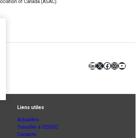
sociation of Canada (ASAC).
LinkedIn
X
Facebook
Instagr
YouT
Liens utiles
Actualités
Travailler à l’ESSEC
Contacts