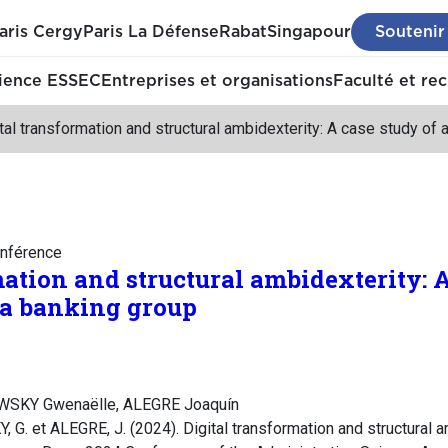
aris Cergy
Paris La Défense
Rabat
Singapour
Soutenir
ience ESSEC
Entreprises et organisations
Faculté et re
tal transformation and structural ambidexterity: A case study of 
nférence
ation and structural ambidexterity: A
n a banking group
SKY Gwenaëlle, ALEGRE Joaquín
 et ALEGRE, J. (2024). Digital transformation and structural a