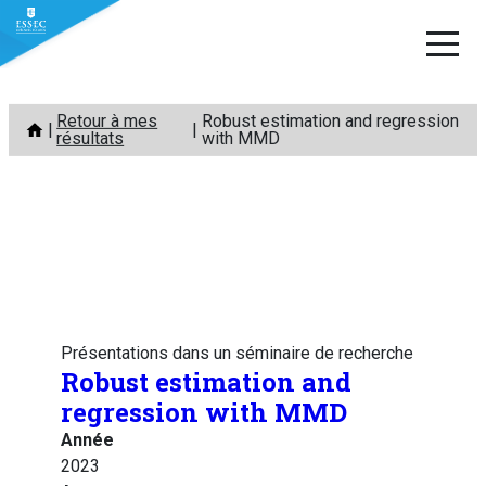
Aller
Retour à mes
Robust estimation and regression
au
résultats
with MMD
contenu
Présentations dans un séminaire de recherche
Robust estimation and
regression with MMD
Année
2023