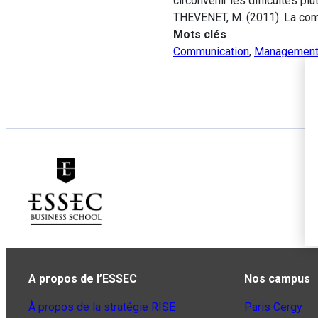
circonvenir les difficultés plu
THEVENET, M. (2011). La comm
Mots clés
Communication
,
Managemen
A propos de l’ESSEC
Nos campus
À propos de la stratégie RISE
Paris Cergy