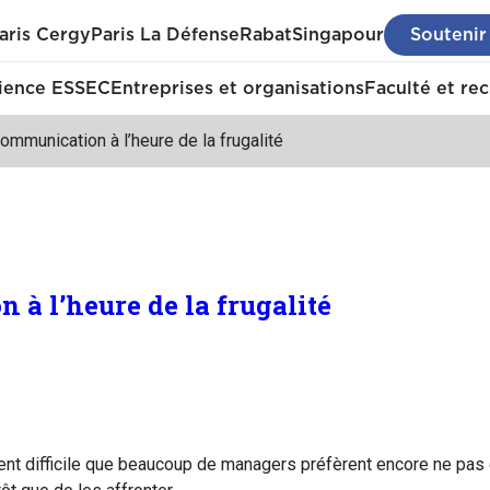
aris Cergy
Paris La Défense
Rabat
Singapour
Soutenir
ience ESSEC
Entreprises et organisations
Faculté et re
ommunication à l’heure de la frugalité
 à l’heure de la frugalité
ent difficile que beaucoup de managers préfèrent encore ne pas