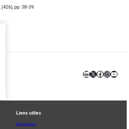
, (426), pp. 38-39.
LinkedIn
X
Facebook
Instagr
YouT
Liens utiles
Actualités