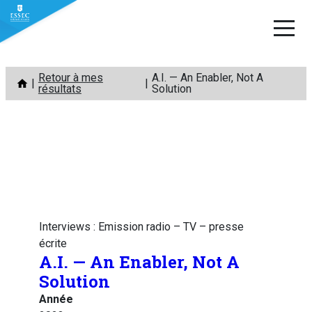
Aller
Retour à mes
A.I. — An Enabler, Not A
au
résultats
Solution
contenu
Interviews : Emission radio – TV – presse
écrite
A.I. — An Enabler, Not A
Solution
Année