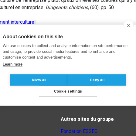
culture de l’entreprise plutôt qu’aux différentes cultures qui s’y t
ulturel en entreprise.
Dirigeants chrétiens
, (60), pp. 50.
nt interculturel
About cookies on this site
We use cookies to collect and analyse information on site performance
and usage, to provide social media features and to enhance and
customise content and advertisements.
Learn more
Allow all
Deny all
Cookie settings
Autres sites du groupe
Fondation ESSEC