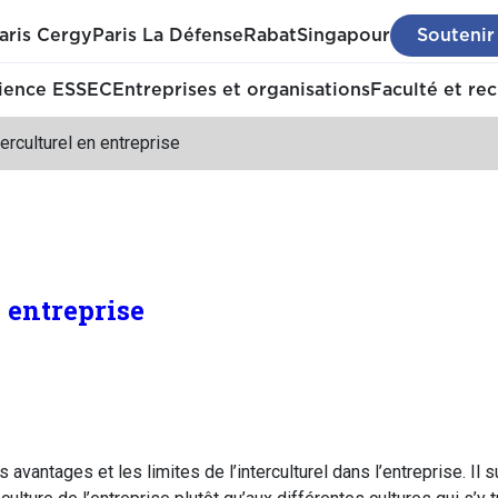
aris Cergy
Paris La Défense
Rabat
Singapour
Soutenir
ience ESSEC
Entreprises et organisations
Faculté et re
terculturel en entreprise
n entreprise
s avantages et les limites de l’interculturel dans l’entreprise. Il