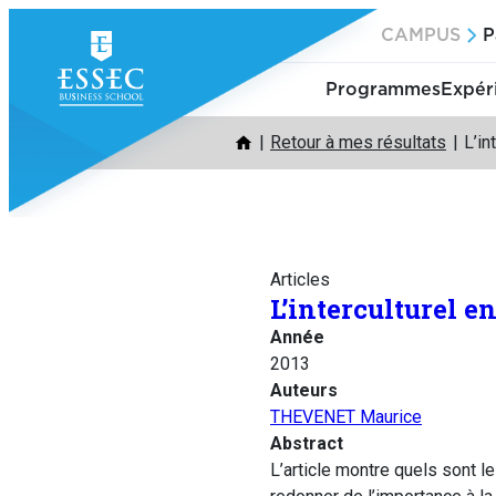
Aller
CAMPUS
P
au
contenu
Programmes
Expér
Retour à mes résultats
L’in
Articles
L’interculturel e
Année
2013
Auteurs
THEVENET Maurice
Abstract
L’article montre quels sont le