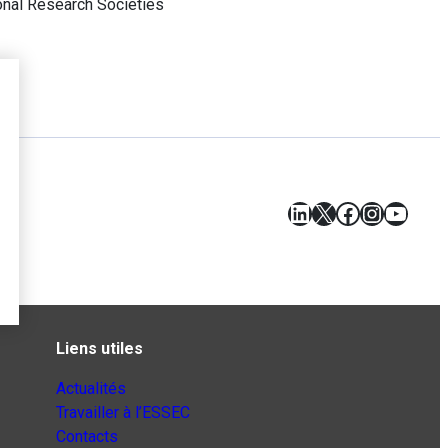
ional Research Societies
LinkedIn
X
Facebook
Instagr
YouT
Liens utiles
Actualités
Travailler à l’ESSEC
Contacts