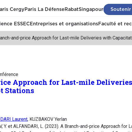
aris Cergy
Paris La Défense
Rabat
Singapour
Soutenir
ience ESSEC
Entreprises et organisations
Faculté et re
anch-and-price Approach for Last-mile Deliveries with Capacita
nférence
ce Approach for Last-mile Deliverie
t Stations
DARI Laurent
, KUZBAKOV Yerlan
. et ALFANDARI, L. (2023). A Branch-and-price Approach for La