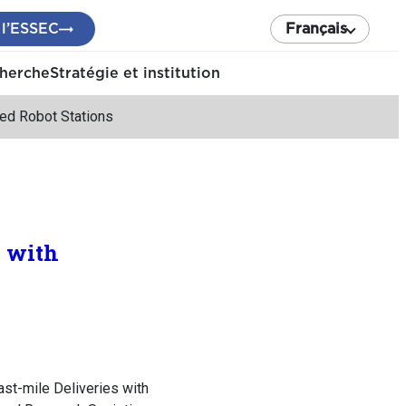
 l’ESSEC
Français
cherche
Stratégie et institution
ted Robot Stations
s with
st-mile Deliveries with