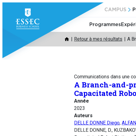
Aller
CAMPUS
P
au
contenu
Programmes
Expér
Retour à mes résultats
A Br
Communications dans une co
A Branch-and-pri
Capacitated Robo
Année
2023
Auteurs
DELLE DONNE Diego
,
ALFAN
DELLE DONNE, D., KUZBAKOV, Y