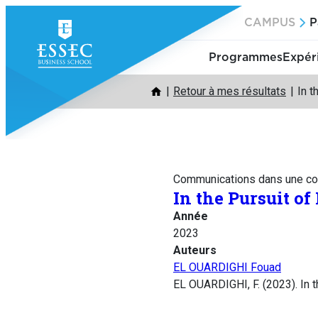
Aller
CAMPUS
P
au
contenu
Programmes
Expér
Retour à mes résultats
In t
Communications dans une co
In the Pursuit o
Année
2023
Auteurs
EL OUARDIGHI Fouad
EL OUARDIGHI, F. (2023). In 