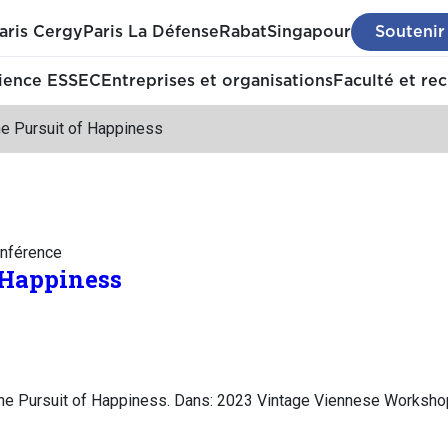
aris Cergy
Paris La Défense
Rabat
Singapour
Soutenir
ience ESSEC
Entreprises et organisations
Faculté et re
he Pursuit of Happiness
nférence
f Happiness
the Pursuit of Happiness. Dans: 2023 Vintage Viennese Workshop