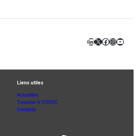
LinkedIn
X
Facebook
Instagr
YouT
Liens utiles
Actualités
Travailler à l’ESSEC
Contacts