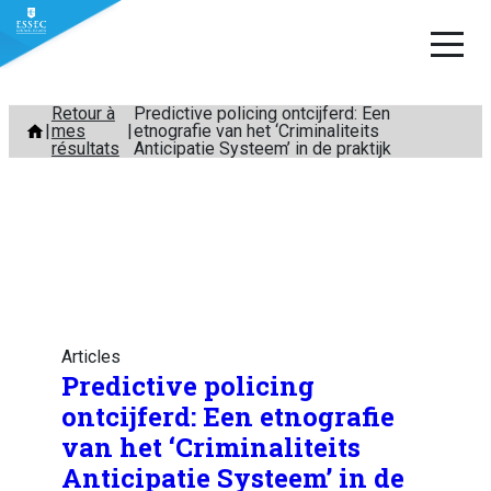
Aller
Retour à
Predictive policing ontcijferd: Een
mes
etnografie van het ‘Criminaliteits
au
résultats
Anticipatie Systeem’ in de praktijk
contenu
Articles
Predictive policing
ontcijferd: Een etnografie
van het ‘Criminaliteits
Anticipatie Systeem’ in de