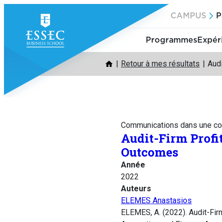
Aller
CAMPUS
P
au
contenu
Programmes
Expér
Retour à mes résultats
Audi
Communications dans une co
Audit-Firm Profi
Outcomes
Année
2022
Auteurs
ELEMES Anastasios
ELEMES, A. (2022). Audit-Firm