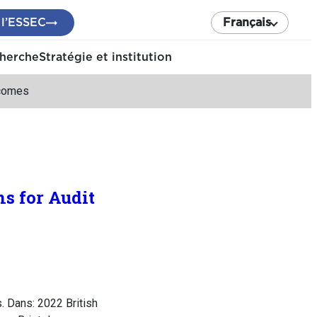
 l’ESSEC
Français
cherche
Stratégie et institution
tcomes
ns for Audit
. Dans: 2022 British