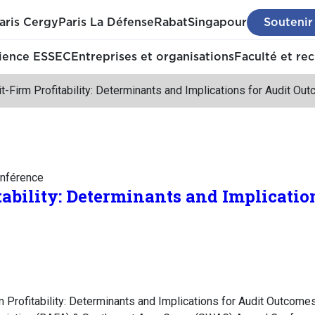
aris Cergy
Paris La Défense
Rabat
Singapour
Soutenir
ience ESSEC
Entreprises et organisations
Faculté et re
t-Firm Profitability: Determinants and Implications for Audit Ou
nférence
tability: Determinants and Implicatio
 Profitability: Determinants and Implications for Audit Outcomes