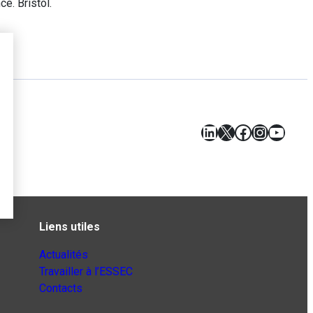
e. Bristol.
LinkedIn
X
Facebook
Instagr
YouT
Liens utiles
Actualités
Travailler à l’ESSEC
Contacts