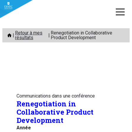
Aller
Retour à mes
Renegotiation in Collaborative
au
résultats
Product Development
contenu
Communications dans une conférence
Renegotiation in
Collaborative Product
Development
Année