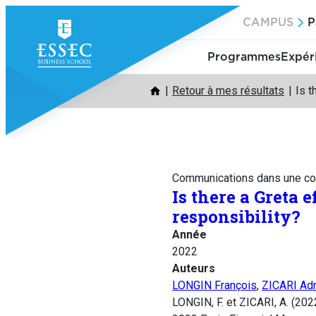
Aller
CAMPUS
P
au
contenu
Programmes
Expér
Retour à mes résultats
Is t
Communications dans une co
Is there a Greta 
responsibility?
Année
2022
Auteurs
LONGIN François
,
ZICARI Adr
LONGIN, F. et ZICARI, A. (2022