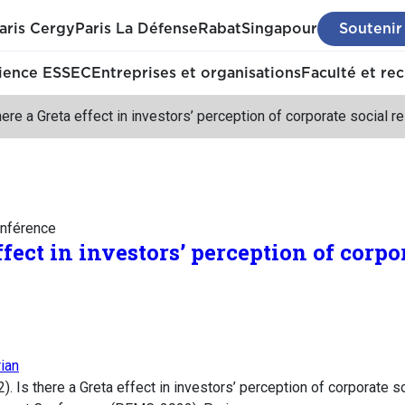
aris Cergy
Paris La Défense
Rabat
Singapour
Soutenir
ience ESSEC
Entreprises et organisations
Faculté et re
here a Greta effect in investors’ perception of corporate social r
nférence
effect in investors’ perception of corpo
ian
). Is there a Greta effect in investors’ perception of corporate s