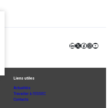
LinkedIn
X
Facebook
Instagr
YouT
Liens utiles
Actualités
Travailler à l’ESSEC
Contacts