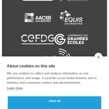
About cookies on this site
We use cookies to collect and analyse information on site
performance and usage, to provide social media features and to
enhance and customise content and advertisements.
Learn more
Allow all
© 2024 ESSEC
Mentions légales
–
Protection