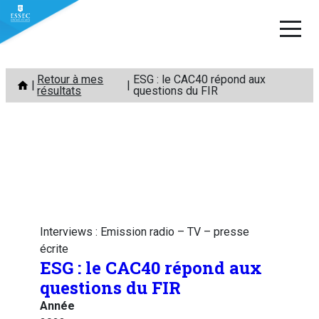
Aller
Retour à mes
ESG : le CAC40 répond aux
au
résultats
questions du FIR
contenu
Interviews : Emission radio – TV – presse
écrite
ESG : le CAC40 répond aux
questions du FIR
Année