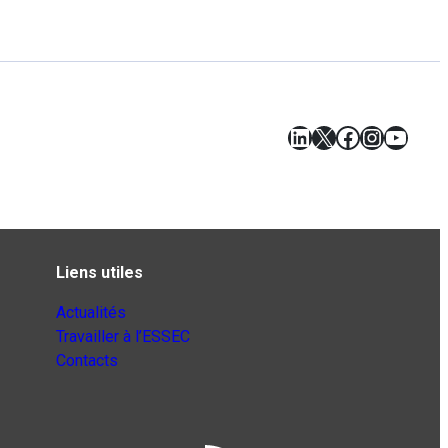
LinkedIn
X
Facebook
Instagr
YouT
Liens utiles
Actualités
Travailler à l’ESSEC
Contacts