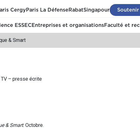
aris Cergy
Paris La Défense
Rabat
Singapour
Soutenir
ience ESSEC
Entreprises et organisations
Faculté et re
ique & Smart
– TV – presse écrite
ue & Smart
. Octobre.