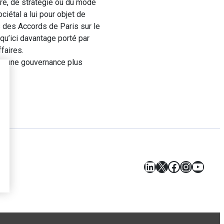
re, de stratégie ou du mode
ciétal a lui pour objet de
s des Accords de Paris sur le
squ’ici davantage porté par
faires.
rs une gouvernance plus
LinkedIn
X
Facebook
Instagr
YouT