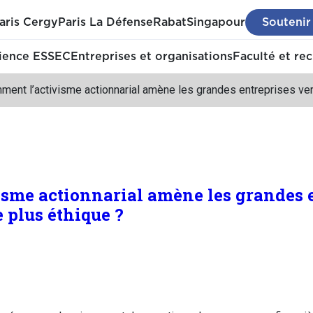
aris Cergy
Paris La Défense
Rabat
Singapour
Soutenir
ience ESSEC
Entreprises et organisations
Faculté et re
ment l’activisme actionnarial amène les grandes entreprises ve
sme actionnarial amène les grandes e
plus éthique ?