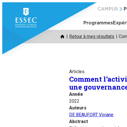
Aller
CAMPUS
P
au
contenu
Programmes
Expér
Retour à mes résultats
Com
Articles
Comment l’activi
une gouvernance 
Année
2022
Auteurs
DE BEAUFORT Viviane
Abstract