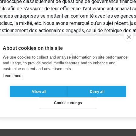
se préoccupe classiquement de questions de gouvernance financiè
 afin de s’assurer de leur efficience, l’activisme actionnarial so
 grandes entreprises se mettent en conformité avec les exigence
ociaux, la mixité, etc. Nous avons remarqué qu’un sujet récent, ju
tionnement des actionnaires engagés, celui de l’éthique des af
ment l’activisme actionnarial amène les grandes entreprises ve
s Sociétés
, (38), pp. 16-19.
About cookies on this site
We use cookies to collect and analyse information on site performance
and usage, to provide social media features and to enhance and
customise content and advertisements.
Learn more
Allow all
Deny all
Cookie settings