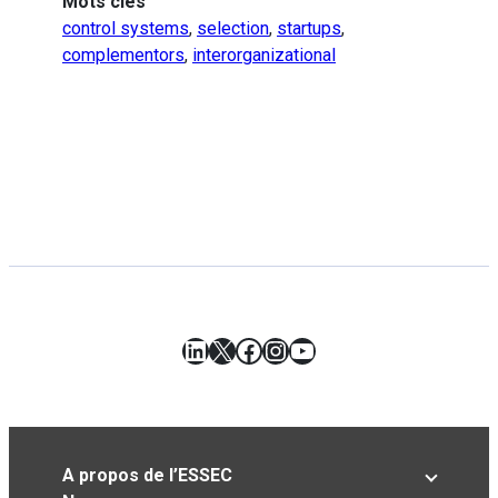
Mots clés
control systems
,
selection
,
startups
,
complementors
,
interorganizational
LinkedIn
X
Facebook
Instagram
YouTube
A propos de l’ESSEC