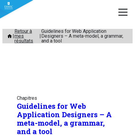
Aller
Retour à
Guidelines for Web Application
mes
Designers – A meta-model, a grammar,
au
résultats
and a tool
contenu
Chapitres
Guidelines for Web
Application Designers – A
meta-model, a grammar,
and a tool