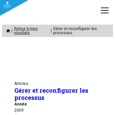
Aller
Retour à mes
Gérer et reconfigurer les
au
résultats
processus
contenu
Articles
Gérer et reconfigurer les
processus
Année
2009