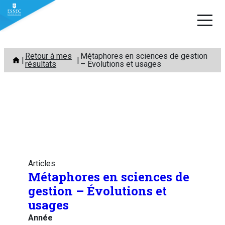
Aller
Retour à mes
Métaphores en sciences de gestion
au
résultats
– Évolutions et usages
contenu
Articles
Métaphores en sciences de
gestion – Évolutions et
usages
Année