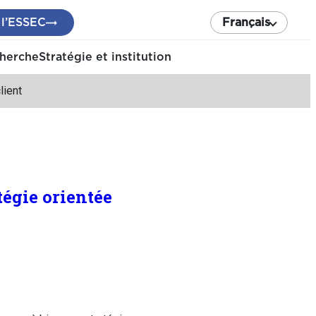
 l’ESSEC
Français
cherche
Stratégie et institution
lient
égie orientée