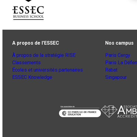
A propos de l’ESSEC
Nos campus
À propos de la stratégie RISE
Paris Cergy
Classements
Paris La Défe
Écoles et universités partenaires
Rabat
ESSEC Knowledge
Singapour