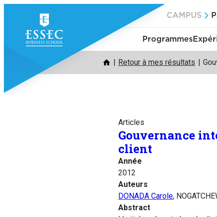
Aller
CAMPUS
P
au
contenu
Programmes
Expér
Retour à mes résultats
Gouv
Articles
Gouvernance inte
client
Année
2012
Auteurs
DONADA Carole
, NOGATCHE
Abstract