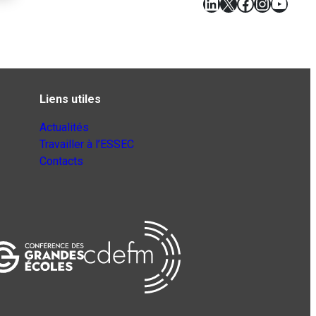
LinkedIn
X
Facebook
Instagr
YouT
Liens utiles
Actualités
Travailler à l’ESSEC
Contacts