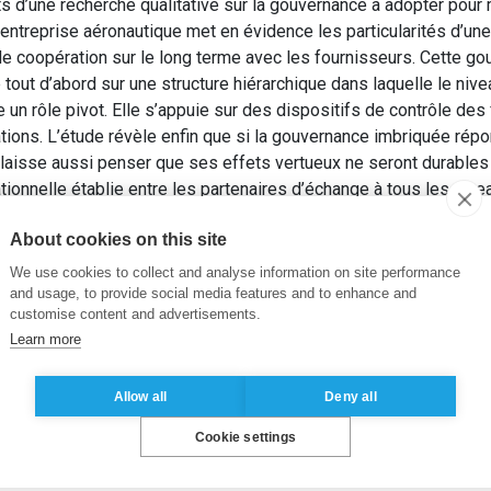
ats d’une recherche qualitative sur la gouvernance à adopter pour
e entreprise aéronautique met en évidence les particularités d’u
 de coopération sur le long terme avec les fournisseurs. Cette g
 tout d’abord sur une structure hiérarchique dans laquelle le niv
 un rôle pivot. Elle s’appuie sur des dispositifs de contrôle de
ions. L’étude révèle enfin que si la gouvernance imbriquée rép
le laisse aussi penser que ses effets vertueux ne seront durable
tionnelle établie entre les partenaires d’échange à tous les nive
. et NOGATCHEWSKY, S. (2012). Gouvernance interorganisation
About cookies on this site
diting Control
, 18(2), pp. 7-32.
We use cookies to collect and analyse information on site performance
rôle orientation client
,
Gouvernance
,
Stratégie achat
and usage, to provide social media features and to enhance and
customise content and advertisements.
Learn more
Allow all
Deny all
Cookie settings