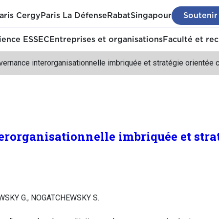
aris Cergy
Paris La Défense
Rabat
Singapour
Soutenir
ience ESSEC
Entreprises et organisations
Faculté et re
ernance interorganisationnelle imbriquée et stratégie orientée c
rorganisationnelle imbriquée et strat
WSKY G., NOGATCHEWSKY S.