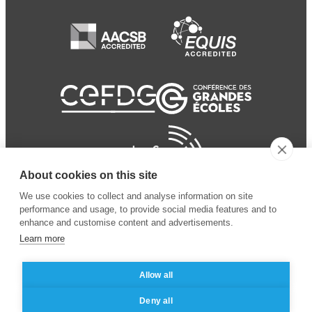
About cookies on this site
We use cookies to collect and analyse information on site
performance and usage, to provide social media features and to
enhance and customise content and advertisements.
Learn more
Allow all
© 2024 ESSEC
Mentions légales
–
Protection
Deny all
Business School
des données personnelles