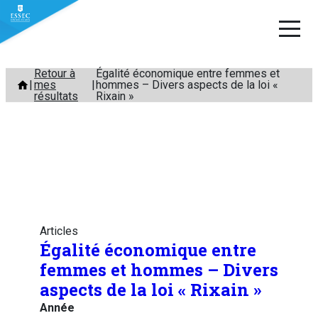
Aller
Retour à
Égalité économique entre femmes et
mes
hommes – Divers aspects de la loi «
au
résultats
Rixain »
contenu
Articles
Égalité économique entre
femmes et hommes – Divers
aspects de la loi « Rixain »
Année