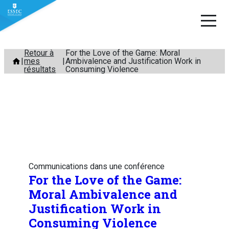
Aller
Retour à
For the Love of the Game: Moral
mes
Ambivalence and Justification Work in
au
résultats
Consuming Violence
contenu
Communications dans une conférence
For the Love of the Game:
Moral Ambivalence and
Justification Work in
Consuming Violence