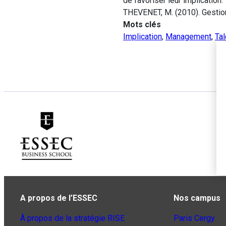
de favoriser leur implication.
THEVENET, M. (2010). Gestion
Mots clés
Implication
,
Management
,
Tal
A propos de l’ESSEC
Nos campus
À propos de la stratégie RISE
Paris Cergy