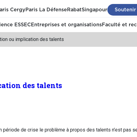
aris Cergy
Paris La Défense
Rabat
Singapour
Soutenir
ience ESSEC
Entreprises et organisations
Faculté et re
ion ou implication des talents
ation des talents
n période de crise le problème à propos des talents n’est pas s