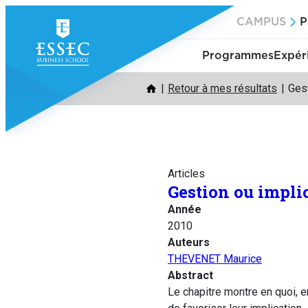
Aller
CAMPUS
P
au
contenu
Programmes
Expér
Retour à mes résultats
Gest
Articles
Gestion ou implic
Année
2010
Auteurs
THEVENET Maurice
Abstract
Le chapitre montre en quoi, e