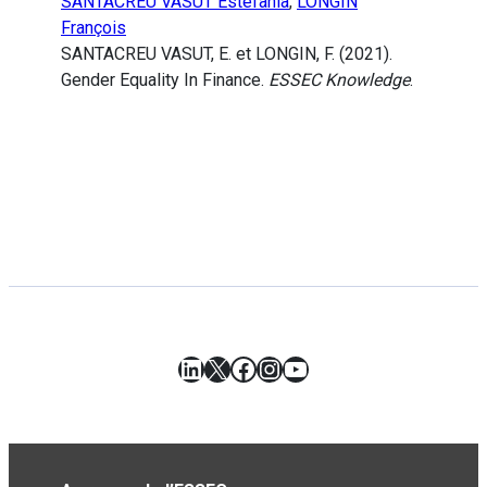
SANTACREU VASUT Estefania
,
LONGIN
François
SANTACREU VASUT, E. et LONGIN, F. (2021).
Gender Equality In Finance.
ESSEC Knowledge
.
LinkedIn
X
Facebook
Instagram
YouTube