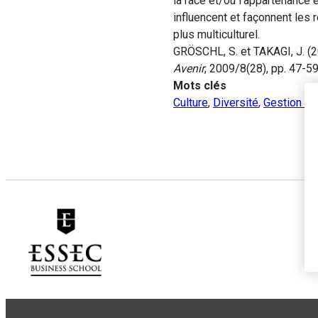
la race et/ou l’appartenance 
influencent et façonnent les 
plus multiculturel.
GRÖSCHL, S. et TAKAGI, J. (20
Avenir
, 2009/8(28), pp. 47-59
Mots clés
Culture
,
Diversité
,
Gestion de 