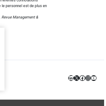
différentes connotations
e le personnel est de plus en
.
Revue Management &
LinkedIn
X
Facebook
Instagr
YouT