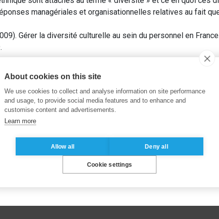
ethnique sont attachés au terme « diversité » et ce en quoi ces 
réponses managériales et organisationnelles relatives au fait qu
09). Gérer la diversité culturelle au sein du personnel en France
.
la diversité
About cookies on this site
We use cookies to collect and analyse information on site performance
and usage, to provide social media features and to enhance and
customise content and advertisements.
Learn more
Allow all
Deny all
Cookie settings