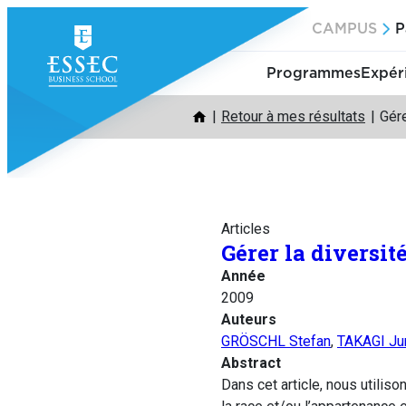
Aller
CAMPUS
P
au
contenu
Programmes
Expér
Retour à mes résultats
Gére
Articles
Gérer la diversit
Année
2009
Auteurs
GRÖSCHL Stefan
,
TAKAGI Ju
Abstract
Dans cet article, nous utilis