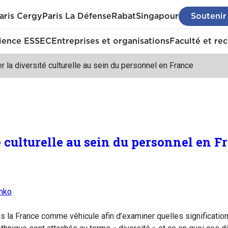
aris Cergy
Paris La Défense
Rabat
Singapour
Soutenir
ience ESSEC
Entreprises et organisations
Faculté et re
r la diversité culturelle au sein du personnel en France
é culturelle au sein du personnel en F
nko
ons la France comme véhicule afin d’examiner quelles significati