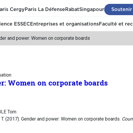
aris Cergy
Paris La Défense
Rabat
Singapour
Soutenir
ience ESSEC
Entreprises et organisations
Faculté et re
der and power: Women on corporate boards
sation
r: Women on corporate boards
BLE Tom
T. (2017). Gender and power: Women on corporate boards.
Counc