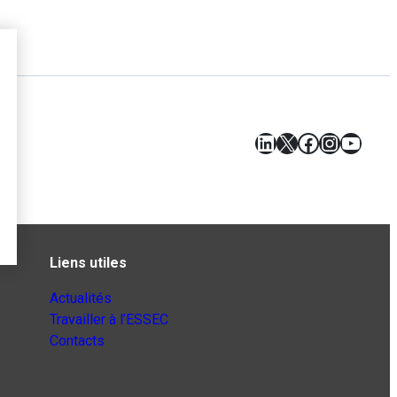
LinkedIn
X
Facebook
Instagr
YouT
Liens utiles
Actualités
Travailler à l’ESSEC
Contacts