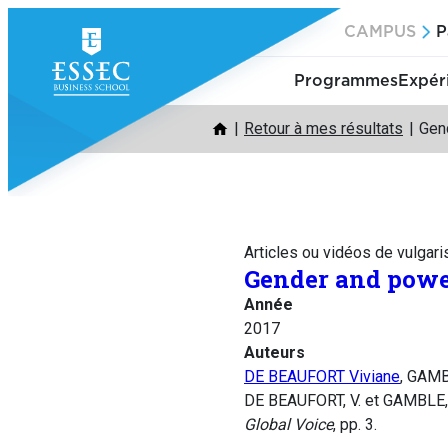
Aller
CAMPUS
P
au
contenu
Programmes
Expér
Retour à mes résultats
Gen
Articles ou vidéos de vulgari
Gender and powe
Année
2017
Auteurs
DE BEAUFORT Viviane
, GAM
DE BEAUFORT, V. et GAMBLE, 
Global Voice
, pp. 3.