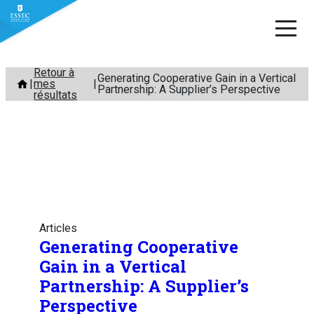
Aller
Retour à
Generating Cooperative Gain in a Vertical
mes
au
Partnership: A Supplier’s Perspective
résultats
contenu
Articles
Generating Cooperative
Gain in a Vertical
Partnership: A Supplier’s
Perspective