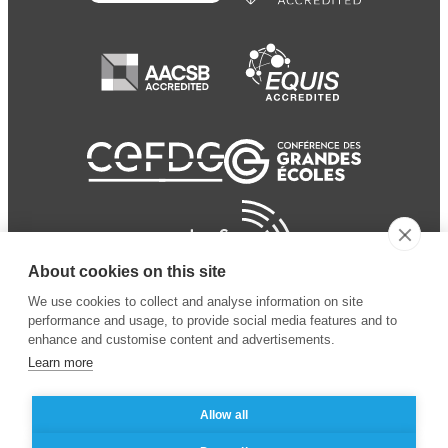
About cookies on this site
We use cookies to collect and analyse information on site
performance and usage, to provide social media features and to
enhance and customise content and advertisements.
Learn more
Allow all
© 2024 ESSEC
Mentions légales
–
Protection