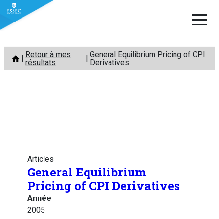
Aller
Retour à mes
General Equilibrium Pricing of CPI
au
résultats
Derivatives
contenu
Articles
General Equilibrium
Pricing of CPI Derivatives
Année
2005