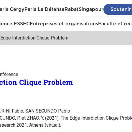
aris Cergy
Paris La Défense
Rabat
Singapour
Soutenir
ience ESSEC
Entreprises et organisations
Faculté et re
Edge Interdiction Clique Problem
nférence
ction Clique Problem
FURINI Fabio, SAN SEGUNDO Pablo
EGUNDO, P. et ZHAO, Y. (2021). The Edge Interdiction Clique Pro
search 2021. Athens (virtual).