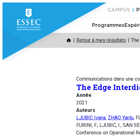
Aller
CAMPUS
P
au
contenu
Programmes
Expér
Retour à mes résultats
The 
Communications dans une co
The Edge Interdi
Année
2021
Auteurs
LJUBIC Ivana
,
ZHAO Yanlu
, 
FURINI, F., LJUBIC, I., SAN S
Conference on Operational Re