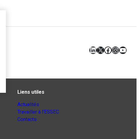
LinkedIn
X
Facebook
Instagr
YouT
Liens utiles
Actualités
Travailler à l’ESSEC
Contacts