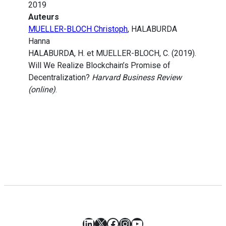
2019
Auteurs
MUELLER-BLOCH Christoph
, HALABURDA
Hanna
HALABURDA, H. et MUELLER-BLOCH, C. (2019).
Will We Realize Blockchain’s Promise of
Decentralization?
Harvard Business Review
(online)
.
LinkedIn
X
Facebook
Instagram
YouTube