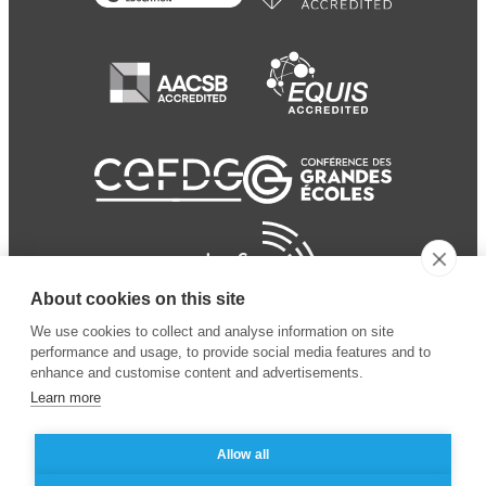
About cookies on this site
We use cookies to collect and analyse information on site
performance and usage, to provide social media features and to
enhance and customise content and advertisements.
Learn more
Allow all
© 2024 ESSEC
Mentions légales
–
Protection