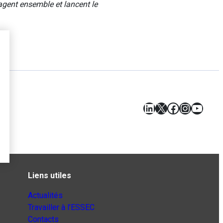
agent ensemble et lancent le
LinkedIn
X
Facebook
Instagr
YouT
Liens utiles
Actualités
Travailler à l’ESSEC
Contacts