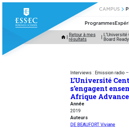
Aller
CAMPUS
P
au
contenu
Programmes
Expér
Retour à mes
L’Université
résultats
Board Ready 
Interviews : Emission radio 
L’Université Cen
s’engagent ense
Afrique Advanced
Année
2019
Auteurs
DE BEAUFORT Viviane