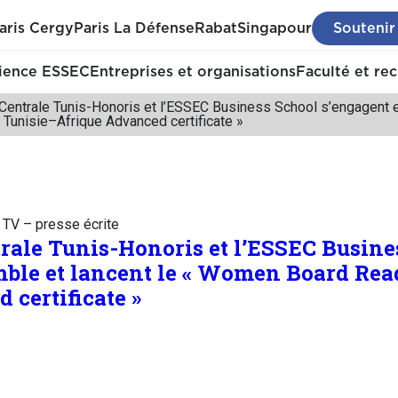
aris Cergy
Paris La Défense
Rabat
Singapour
Soutenir
ience ESSEC
Entreprises et organisations
Faculté et re
 Centrale Tunis-Honoris et l’ESSEC Business School s’engagent
Tunisie–Afrique Advanced certificate »
– TV – presse écrite
trale Tunis-Honoris et l’ESSEC Busine
mble et lancent le « Women Board Rea
 certificate »