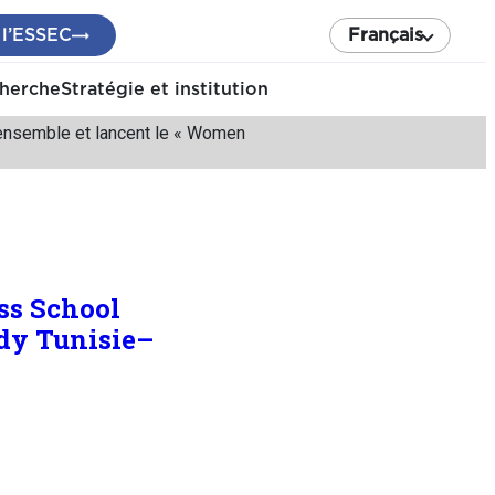
 l’ESSEC
Français
cherche
Stratégie et institution
 ensemble et lancent le « Women
ss School
dy Tunisie–