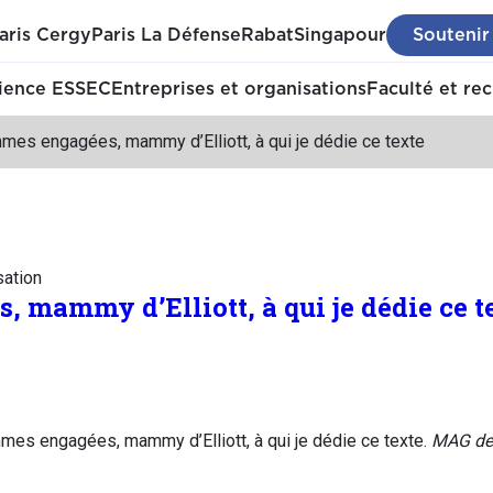
aris Cergy
Paris La Défense
Rabat
Singapour
Soutenir
ience ESSEC
Entreprises et organisations
Faculté et re
mes engagées, mammy d’Elliott, à qui je dédie ce texte
sation
 mammy d’Elliott, à qui je dédie ce t
es engagées, mammy d’Elliott, à qui je dédie ce texte.
MAG des