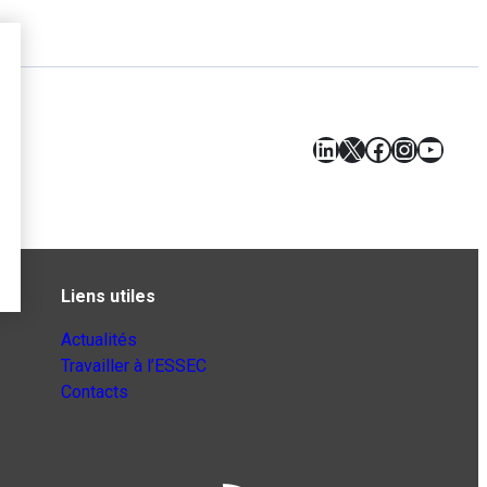
LinkedIn
X
Facebook
Instagr
YouT
Liens utiles
Actualités
Travailler à l’ESSEC
Contacts