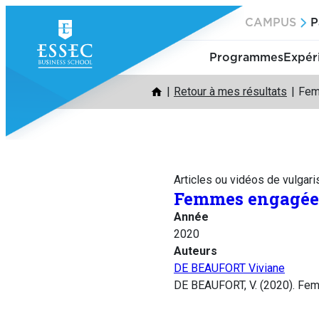
Aller
CAMPUS
P
au
contenu
Programmes
Expér
Retour à mes résultats
Fem
Articles ou vidéos de vulgari
Femmes engagées,
Année
2020
Auteurs
DE BEAUFORT Viviane
DE BEAUFORT, V. (2020). Femm