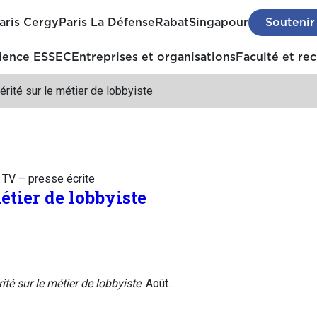
aris Cergy
Paris La Défense
Rabat
Singapour
Soutenir
ience ESSEC
Entreprises et organisations
Faculté et re
érité sur le métier de lobbyiste
– TV – presse écrite
métier de lobbyiste
ité sur le métier de lobbyiste
. Août.