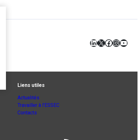
LinkedIn
X
Facebook
Instagr
YouT
Liens utiles
Actualités
Travailler à l’ESSEC
Contacts