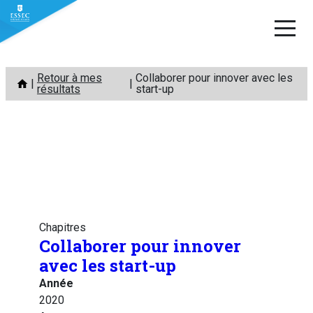
Aller
Retour à mes
Collaborer pour innover avec les
au
résultats
start-up
contenu
Chapitres
Collaborer pour innover
avec les start-up
Année
2020