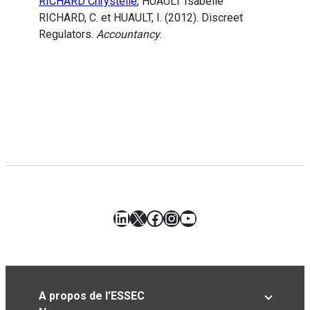
RICHARD Chrystelle
, HUAULT Isabelle
RICHARD, C. et HUAULT, I. (2012). Discreet
Regulators.
Accountancy
.
LinkedIn
X
Facebook
Instagram
YouTube
A propos de l’ESSEC