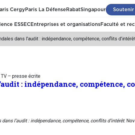
aris Cergy
Paris La Défense
Rabat
Singapour
Soutenir
ience ESSEC
Entreprises et organisations
Faculté et re
dales dans l’audit : indépendance, compétence, conflits d’intérê
– TV – presse écrite
audit : indépendance, compétence, con
dans l’audit : indépendance, compétence, conflits d’intérêt
. No