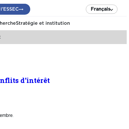
 l’ESSEC
Français
cherche
Stratégie et institution
t
flits d’intérêt
vembre.