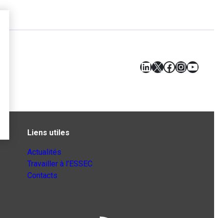
LinkedIn
X
Facebook
Instagr
YouT
Liens utiles
Actualités
Travailler à l’ESSEC
Contacts