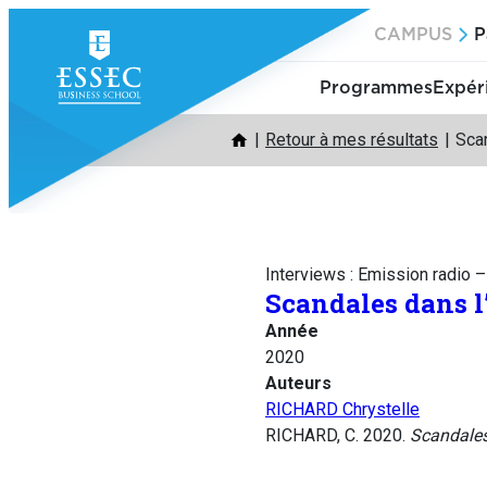
Aller
CAMPUS
P
au
contenu
Programmes
Expér
Retour à mes résultats
Scan
Interviews : Emission radio 
Scandales dans l’
Année
2020
Auteurs
RICHARD Chrystelle
RICHARD, C. 2020.
Scandales 