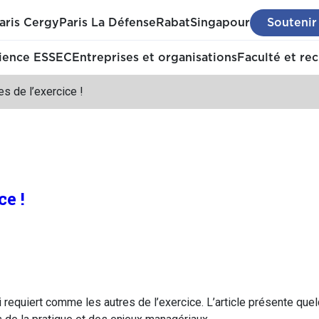
aris Cergy
Paris La Défense
Rabat
Singapour
Soutenir
ience ESSEC
Entreprises et organisations
Faculté et re
es de l’exercice !
ce !
 requiert comme les autres de l’exercice. L’article présente qu