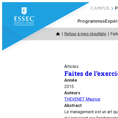
Aller
CAMPUS
P
au
contenu
Programmes
Expér
Retour à mes résultats
Fait
Articles
Faites de l’exerci
Année
2015
Auteurs
THEVENET Maurice
Abstract
Le management est un art qui