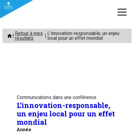
Aller
Retour à mes
L’innovation-responsable, un enjeu
au
résultats
local pour un effet mondial
contenu
Communications dans une conférence
L’innovation-responsable,
un enjeu local pour un effet
mondial
Année