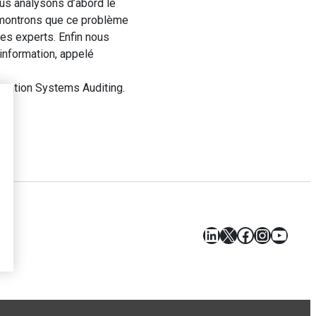
ous analysons d’abord le
s montrons que ce problème
es experts. Enfin nous
information, appelé
mation Systems Auditing.
LinkedIn
X
Facebook
Instagr
YouT