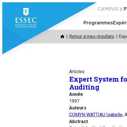
Aller
CAMPUS
P
au
contenu
Programmes
Expér
Retour à mes résultats
Exp
Articles
Expert System f
Auditing
Année
1997
Auteurs
COMYN-WATTIAU Isabelle
, 
Abstract