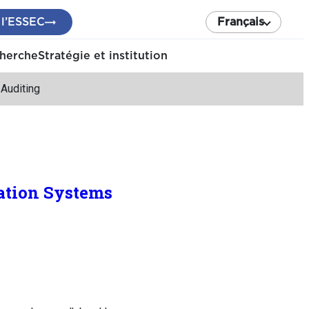
 l’ESSEC
Français
cherche
Stratégie et institution
Auditing
ation Systems