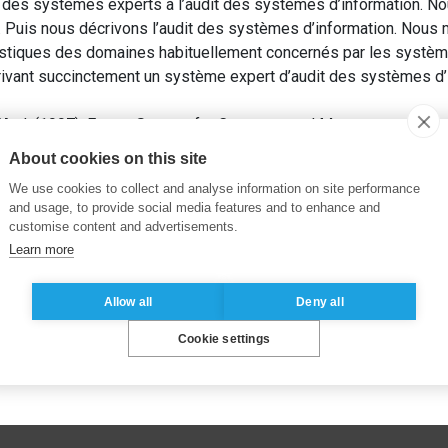
ion des systèmes experts à l’audit des systèmes d’information. N
. Puis nous décrivons l’audit des systèmes d’information. Nou
istiques des domaines habituellement concernés par les systèm
rivant succinctement un système expert d’audit des systèmes d’
 J. (1997). Expert System for Computer and Management Infor
17-27.
About cookies on this site
We use cookies to collect and analyse information on site performance
and usage, to provide social media features and to enhance and
customise content and advertisements.
Learn more
Allow all
Deny all
Cookie settings