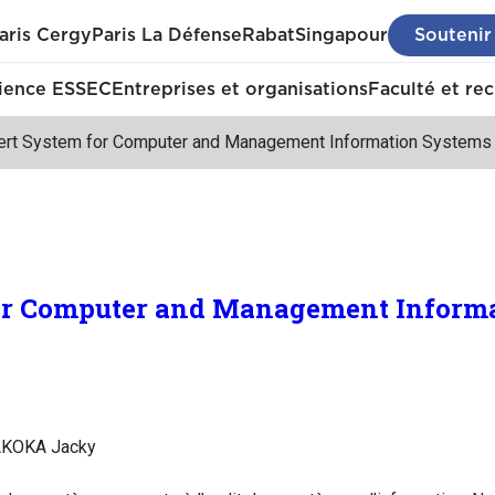
aris Cergy
Paris La Défense
Rabat
Singapour
Soutenir
ience ESSEC
Entreprises et organisations
Faculté et re
ert System for Computer and Management Information Systems 
or Computer and Management Inform
AKOKA Jacky