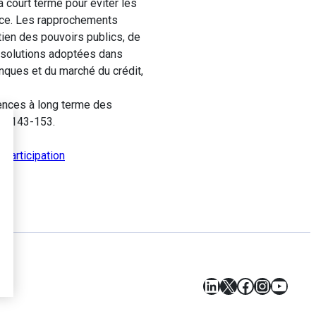
à court terme pour éviter les
ance. Les rapprochements
tien des pouvoirs publics, de
s solutions adoptées dans
nques et du marché du crédit,
ences à long terme des
pp. 143-153.
 participation
LinkedIn
X
Facebook
Instagr
YouT