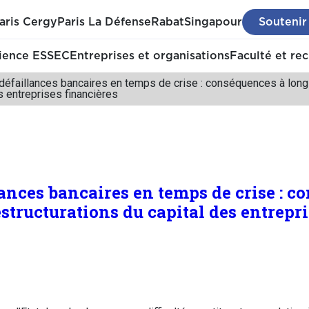
aris Cergy
Paris La Défense
Rabat
Singapour
Soutenir
ience ESSEC
Entreprises et organisations
Faculté et re
 défaillances bancaires en temps de crise : conséquences à long
s entreprises financières
lances bancaires en temps de crise : c
structurations du capital des entrepr