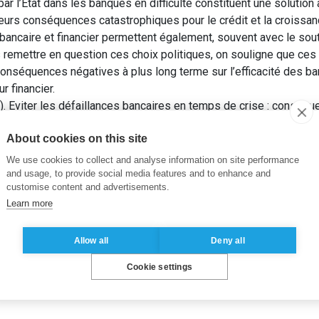
ar l’Etat dans les banques en difficulté constituent une solution 
leurs conséquences catastrophiques pour le crédit et la croiss
bancaire et financier permettent également, souvent avec le sou
 remettre en question ces choix politiques, on souligne que ce
conséquences négatives à plus long terme sur l’efficacité des ba
ur financier.
 Eviter les défaillances bancaires en temps de crise : conséqu
es entreprises financières.
Revue d’Économie Financière
, 97(2), 
About cookies on this site
caires
,
Gouvernement d’entreprise
,
Pouvoir de marché
,
Prises de
We use cookies to collect and analyse information on site performance
and usage, to provide social media features and to enhance and
customise content and advertisements.
Learn more
Allow all
Deny all
Cookie settings