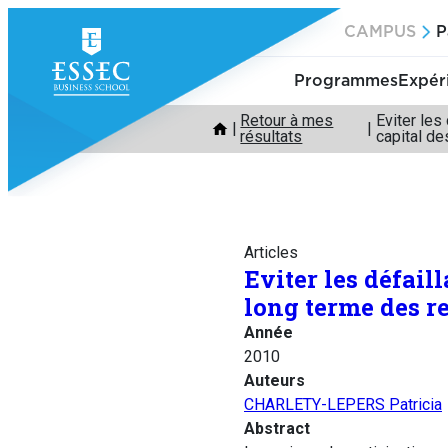
Aller
CAMPUS
P
au
contenu
Programmes
Expér
Retour à mes
Eviter les
résultats
capital de
Articles
Eviter les défail
long terme des re
Année
2010
Auteurs
CHARLETY-LEPERS Patricia
Abstract