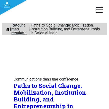
Aller
Retour à
Paths to Social Change: Mobilization,
mes
Institution Building, and Entrepreneurship
au
résultats
in Colonial India
contenu
Communications dans une conférence
Paths to Social Change:
Mobilization, Institution
Building, and
Entrepreneurship in