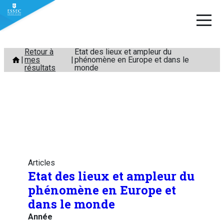
Aller
Retour à
Etat des lieux et ampleur du
mes
phénomène en Europe et dans le
au
résultats
monde
contenu
Articles
Etat des lieux et ampleur du
phénomène en Europe et
dans le monde
Année