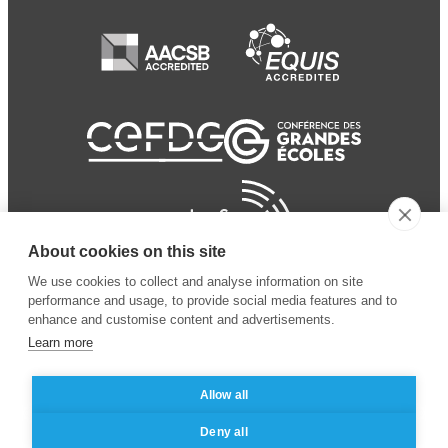
About cookies on this site
We use cookies to collect and analyse information on site
performance and usage, to provide social media features and to
enhance and customise content and advertisements.
Learn more
Allow all
© 2024 ESSEC
Mentions légales
–
Protection
Deny all
Business School
des données personnelles