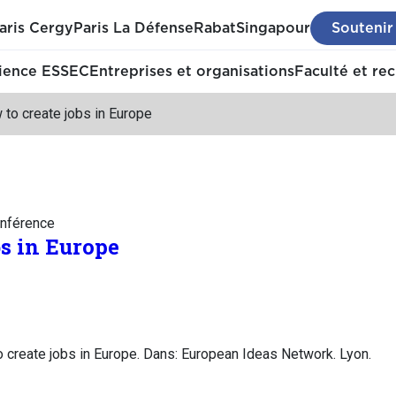
aris Cergy
Paris La Défense
Rabat
Singapour
Soutenir
ience ESSEC
Entreprises et organisations
Faculté et re
to create jobs in Europe
nférence
bs in Europe
create jobs in Europe. Dans: European Ideas Network. Lyon.