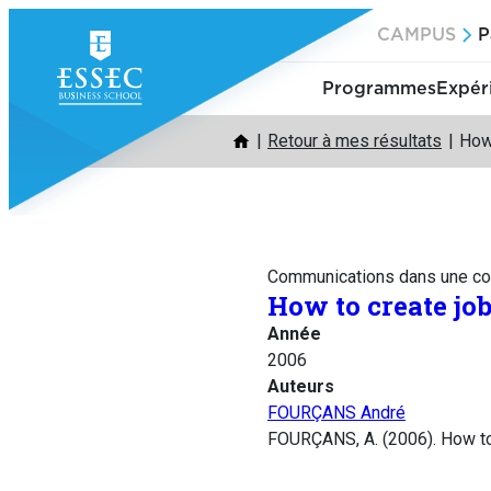
Aller
CAMPUS
P
au
contenu
Programmes
Expér
Retour à mes résultats
How 
Communications dans une co
How to create jo
Année
2006
Auteurs
FOURÇANS André
FOURÇANS, A. (2006). How to 