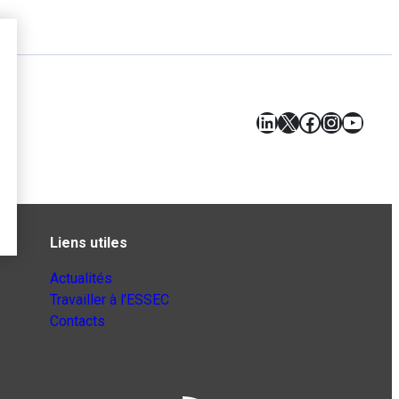
LinkedIn
X
Facebook
Instagr
YouT
Liens utiles
Actualités
Travailler à l’ESSEC
Contacts