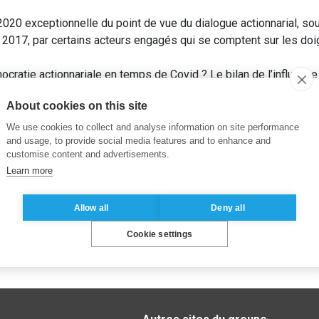
2020 exceptionnelle du point de vue du dialogue actionnarial, sou
2017, par certains acteurs engagés qui se comptent sur les doig
cratie actionnariale en temps de Covid ? Le bilan de l’influence
ntes liées aux assemblées générales à huis clos.
Journal des Soc
About cookies on this site
We use cookies to collect and analyse information on site performance
and usage, to provide social media features and to enhance and
customise content and advertisements.
Learn more
Allow all
Deny all
Cookie settings