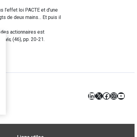
s l’effet loi PACTE et d’une
ts de deux mains… Et puis il
 des actionnaires est
iétés
, (46), pp. 20-21.
LinkedIn
X
Facebook
Instagr
YouT