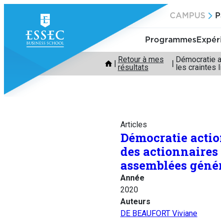
Aller
CAMPUS
P
au
contenu
Programmes
Expér
Retour à mes
Démocratie ac
résultats
les craintes
Articles
Démocratie actio
des actionnaires 
assemblées génér
Année
2020
Auteurs
DE BEAUFORT Viviane