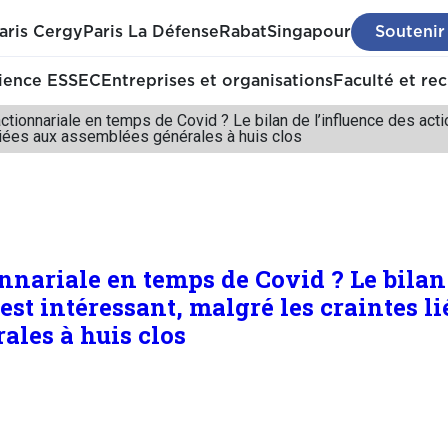
aris Cergy
Paris La Défense
Rabat
Singapour
Soutenir
ience ESSEC
Entreprises et organisations
Faculté et re
tionnariale en temps de Covid ? Le bilan de l’influence des acti
 liées aux assemblées générales à huis clos
nnariale en temps de Covid ? Le bilan 
est intéressant, malgré les craintes l
ales à huis clos